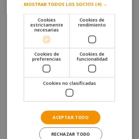
MOSTRAR TODOS LOS SOCIOS
(4) →
CCO
Chief Commercial Officer
Cookies
Cookies de
estrictamente
rendimiento
necesarias
Cookies de
Cookies de
preferencias
funcionalidad
Cookies no clasificadas
Ana Lafita
ACEPTAR TODO
CM LatAm
Country Manager LatAm
RECHAZAR TODO