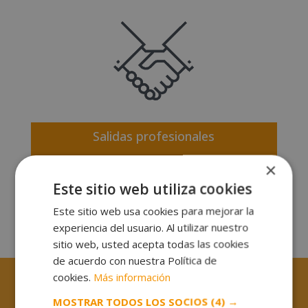
Salidas profesionales
×
Descubre los trabajos que podrás desempeñar con
Este sitio web utiliza cookies
nuestros cursos de arte y diseño y potencia tus
oportunidades de crecimiento
en los sectores más
Este sitio web usa cookies para mejorar la
creativos.
experiencia del usuario. Al utilizar nuestro
sitio web, usted acepta todas las cookies
de acuerdo con nuestra Política de
cookies.
Más información
MOSTRAR TODOS LOS SOCIOS
(4) →