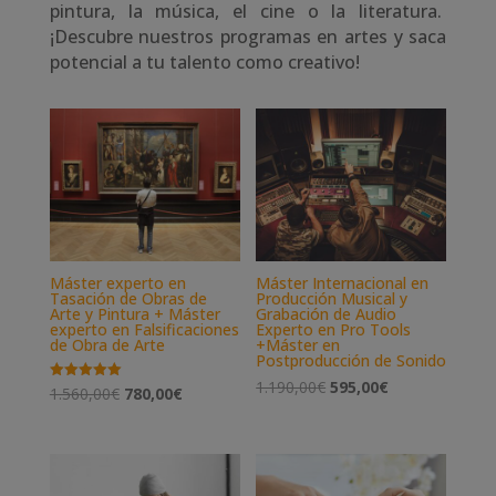
pintura, la música, el cine o la literatura.
¡Descubre nuestros programas en artes y saca
potencial a tu talento como creativo!
Máster experto en
Máster Internacional en
Tasación de Obras de
Producción Musical y
Arte y Pintura + Máster
Grabación de Audio
experto en Falsificaciones
Experto en Pro Tools
de Obra de Arte
+Máster en
Postproducción de Sonido
El
El
1.190,00
€
595,00
€
El
El
Valorado
1.560,00
€
780,00
€
con
precio
precio
5.00
precio
precio
de 5
original
actual
original
actual
era:
es:
era:
es: