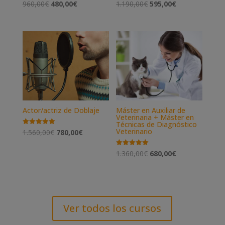
El
El
El
El
960,00
€
480,00
€
1.190,00
€
595,00
€
precio
precio
precio
precio
original
actual
original
actual
era:
es:
era:
es:
960,00€.
480,00€.
1.190,00€.
595,00€.
Máster en Auxiliar de
Actor/actriz de Doblaje
Veterinaria + Máster en
Técnicas de Diagnóstico
Veterinario
El
El
Valorado
1.560,00
€
780,00
€
con
5.00
precio
precio
de 5
El
El
Valorado
1.360,00
€
680,00
€
original
actual
con
5.00
precio
precio
era:
es:
de 5
original
actual
1.560,00€.
780,00€.
era:
es:
1.360,00€.
680,00€.
Ver todos los cursos