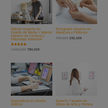
1.190,00€.
595,00€.
1.560,00€.
780,00€.
Máster experto en
Postgrado Experto en
Diseño de Moda + Máster
Manicura y Pedicura
experto en Costura y
El
El
790,00
€
395,00
€
Patronaje Industrial
precio
precio
El
El
Valorado
1.560,00
€
780,00
€
original
actual
con
5.00
precio
precio
era:
es:
de 5
original
actual
790,00€.
395,00€.
era:
es:
1.560,00€.
780,00€.
Especialista en Diseño
Experto Tasador en
Gráfico
Obras de Arte y Pintura