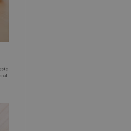
 este
onal