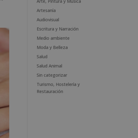
Arte, Pintura y Música
r
n
Artesanía
a
Audiovisual
t
Escritura y Narración
i
v
Medio ambiente
e
Moda y Belleza
:
Salud
Salud Animal
Sin categorizar
Turismo, Hostelería y
Restauración