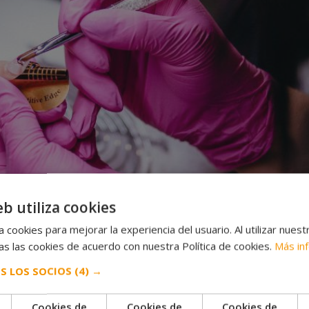
eb utiliza cookies
 cookies para mejorar la experiencia del usuario. Al utilizar nuest
s las cookies de acuerdo con nuestra Política de cookies.
Más in
clientes y cómo atenderlos?
S LOS SOCIOS
(4) →
Cookies de
Cookies de
Cookies de