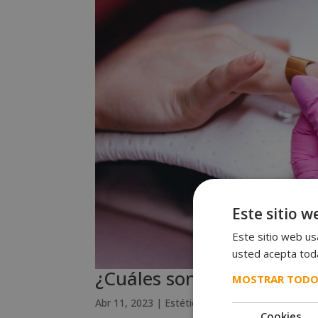
Este sitio w
Este sitio web usa
usted acepta toda
¿Cuáles son los tipos de 
MOSTRAR TODO
Abr 11, 2023
|
Estética
Cookies