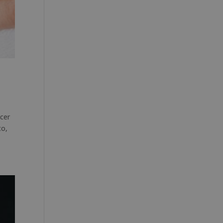
cer
to,