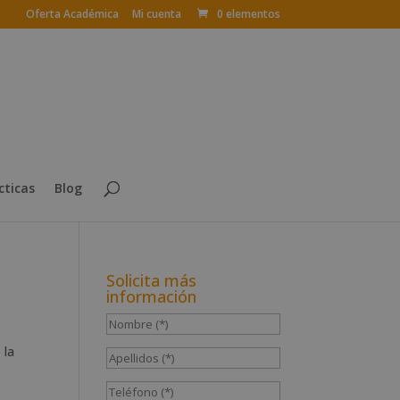
Oferta Académica
Mi cuenta
0 elementos
cticas
Blog
Solicita más
información
 la