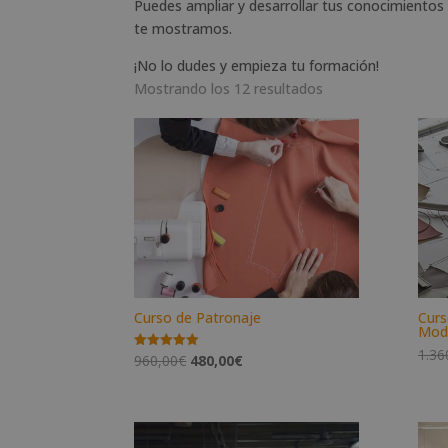
Puedes ampliar y desarrollar tus conocimientos 
te mostramos.
¡No lo dudes y empieza tu formación!
Mostrando los 12 resultados
Curso de Patronaje
Curs
Mod
1.36
El
El
960,00
€
480,00
€
Valorado
con
precio
precio
5.00
de 5
original
actual
era:
es: