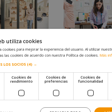
1.560,00€.
780,00€.
eb utiliza cookies
rto Superior en
Máster de Patronaje Industria
paratismo: Diseño, Montaje
Moda
 cookies para mejorar la experiencia del usuario. Al utilizar nuest
ndencias
El
El
1.190,00
€
595,00
€
s las cookies de acuerdo con nuestra Política de cookies.
Más in
El
El
0,00
€
595,00
€
precio
precio
precio
precio
original
actual
S LOS SOCIOS
(4) →
original
actual
era:
es:
era:
es:
1.190,00€.
595,00€.
Cookies de
Cookies de
Cookies de
1.190,00€.
595,00€.
e
rendimiento
preferencias
funcionalidad