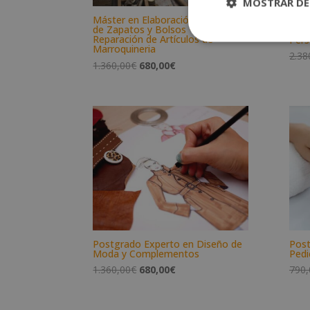
MOSTRAR DE
Máster en Elaboración Artesanal
Mást
de Zapatos y Bolsos + Máster en
Anim
Reparación de Artículos de
Pers
Marroquineria
2.38
El
El
1.360,00
€
680,00
€
precio
precio
original
actual
era:
es:
1.360,00€.
680,00€.
Postgrado Experto en Diseño de
Post
Moda y Complementos
Pedi
El
El
1.360,00
€
680,00
€
790,
precio
precio
original
actual