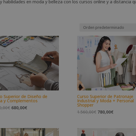
y habilidades en moda y belleza con los cursos online y a distancia q
o Superior de Diseño de
Curso Superior de Patronaje
a y Complementos
Industrial y Moda + Personal
Shopper
El
El
0,00
€
680,00
€
El
El
1.560,00
€
780,00
€
precio
precio
precio
precio
original
actual
original
actual
era:
es:
era:
es:
1.360,00€.
680,00€.