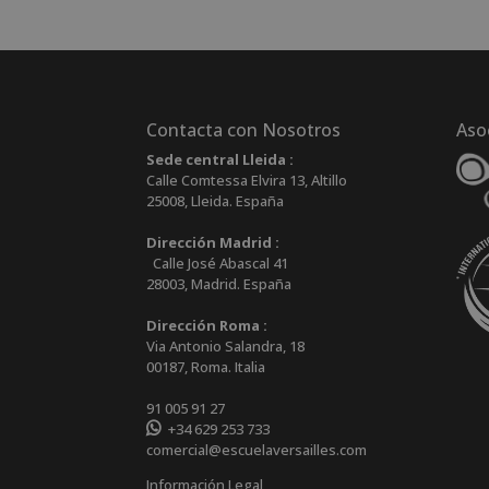
era:
es:
1.360,00€.
680,00€.
Contacta con Nosotros
Aso
Sede central Lleida :
Calle Comtessa Elvira 13, Altillo
25008
,
Lleida
.
España
Dirección Madrid :
Calle José Abascal 41
28003
,
Madrid
.
España
Dirección Roma :
Via Antonio Salandra, 18
00187, Roma. Italia
91 005 91 27
+34 629 253 733
comercial@escuelaversailles.com
Información Legal