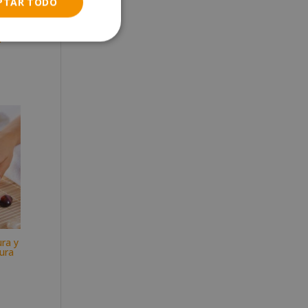
PTAR TODO
l
ra y
cura