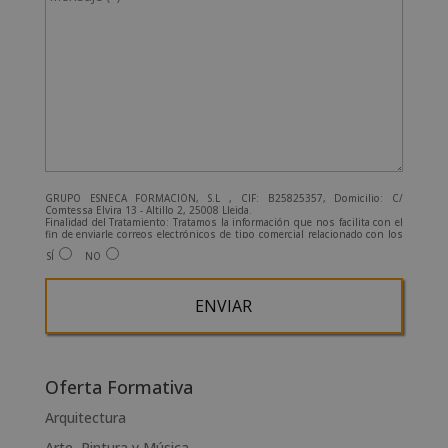
GRUPO ESNECA FORMACIÓN, S.L , CIF: B25825357, Domicilio: C/
Comtessa Elvira 13 - Altillo 2, 25008 Lleida.
Finalidad del Tratamiento: Tratamos la información que nos facilita con el
fin de enviarle correos electrónicos de tipo comercial relacionado con los
productos ofrecidos y otros tipo de productos que fueran de su interés.
SÍ
NO
Legitimación del tratamiento: Consentimiento del interesado.
Derechos: Puede ejercitar sus derechos identificándose suficientemente,
dirigiéndose a la dirección admin@grupoesneca.com.
Para más información consulte nuestra Política de Privacidad.
Desea recibir información comercial (vía telefónica y/o email):
A
l
Oferta Formativa
t
Arquitectura
e
Arte, Pintura y Música