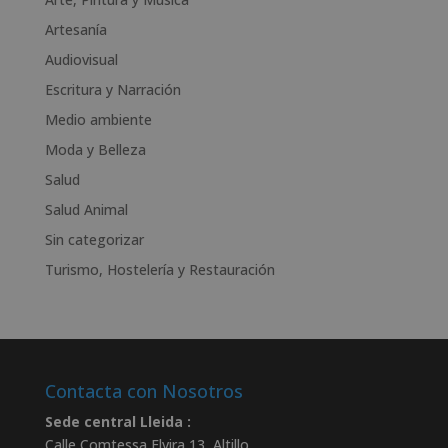
r
n
Artesanía
a
Audiovisual
t
Escritura y Narración
i
v
Medio ambiente
e
Moda y Belleza
:
Salud
Salud Animal
Sin categorizar
Turismo, Hostelería y Restauración
Contacta con Nosotros
Sede central Lleida :
Calle Comtessa Elvira 13, Altillo