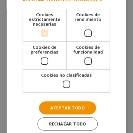
seguidos por las técnicas narrativas, que
perfeccionarán el texto hasta dotarlo de significado
Cookies
Cookies de
completo.
estrictamente
rendimiento
necesarias
Solicita más información
Cookies de
Cookies de
preferencias
funcionalidad
Cookies no clasificadas
ACEPTAR TODO
RECHAZAR TODO