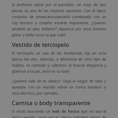
Si prefieres optar por el pantalón, un traje de dos
piezas es una de las mejores opciones. Con el típico
conjunto de americana-pantalón combinado con un
top lencero o corpiño estarás imponente. ¿Quieres
añadirle un plus brillante? ¡Apuesta por unos botines
glitter
y brilla como la que más!
Vestido de terciopelo
El terciopelo es una de las tendencias
top
en esta
época del año. Además, a diferencia de otro tipo de
tejidos, es cómodo y calentito. Si buscas elegancia y
glamour a la par, ¡este es tu
look!
¿Quieres salir de lo clásico? Deja el negro de lado y
quédate con un vestido
velvet
en tonos burdeos o
azul eléctrico, por ejemplo.
Camisa o body transparente
Si estás buscando un
look
de fiesta
que no sea el
típico vestido, opta por el clásico pantalón negro de