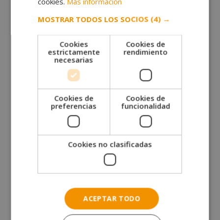
de mono está pisando fuerte esta temporada. Es un
cookies.
Más información
look
de Fin de Año
atrevido y, a la vez, sofisticado.
MOSTRAR TODOS LOS SOCIOS
(4) →
Combina esta prenda con unos botines o unos
salones de tacón y ¡estarás deslumbrante!.
Cookies
Cookies de
estrictamente
rendimiento
necesarias
Cookies de
Cookies de
preferencias
funcionalidad
Solicita más información
Cookies no clasificadas
ACEPTAR TODO