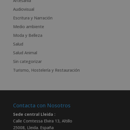
Artesanía
a
Audiovisual
t
Escritura y Narración
i
v
Medio ambiente
e
Moda y Belleza
:
Salud
Salud Animal
Sin categorizar
Turismo, Hostelería y Restauración
Contacta con Nosotros
Sede central Lleida :
Calle Comtessa Elvira 13, Altillo
25008
,
Lleida
.
España