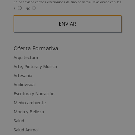
fin de enviarle correos electrónicos de tipo comercial relacionado con los
productos ofrecidos y otros tipo de productos que fueran de su interés.
SÍ
NO
Legitimación del tratamiento: Consentimiento del interesado.
Derechos: Puede ejercitar sus derechos identificándose suficientemente,
dirigiéndose a la dirección admin@grupoesneca.com.
Para más información consulte nuestra Política de Privacidad.
Desea recibir información comercial (vía telefónica y/o email):
A
l
Oferta Formativa
t
Arquitectura
e
Arte, Pintura y Música
r
n
Artesanía
a
Audiovisual
t
Escritura y Narración
i
v
Medio ambiente
e
Moda y Belleza
:
Salud
Salud Animal