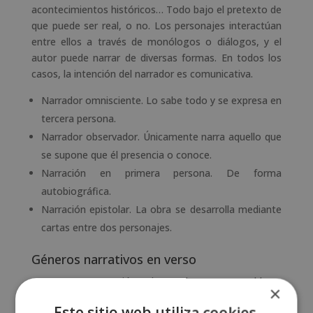
acontecimientos históricos… Todo bajo el pretexto de
que puede ser real, o no. Los personajes interactúan
entre ellos a través de monólogos o diálogos, y el
autor puede narrar de diversas formas. En todos los
casos, la intención del narrador es comunicativa.
Narrador omnisciente. Lo sabe todo y se expresa en
tercera persona.
Narrador observador. Únicamente narra aquello que
se supone que él presencia o conoce.
Narración en primera persona. De forma
autobiográfica.
Narración epistolar. La obra se desarrolla mediante
cartas entre dos personajes.
Géneros narrativos en verso
Epopeya. Narración sobre acciones memorables y
×
decisivas para pueblos o civilizaciones. Puede
Este sitio web utiliza cookies