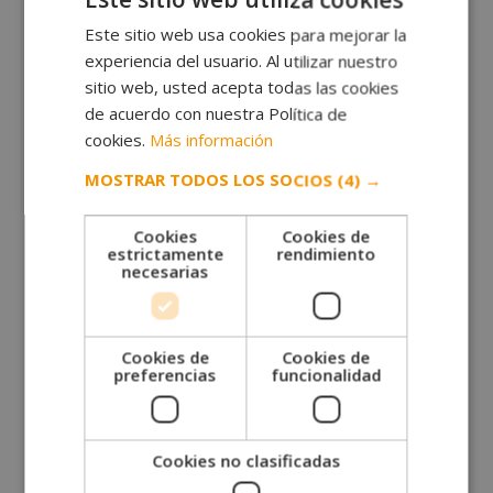
contener elementos religiosos, fantasiosos y
Este sitio web usa cookies para mejorar la
legendarios.
experiencia del usuario. Al utilizar nuestro
Poema épico. Exaltación de los héroes nacionales
sitio web, usted acepta todas las cookies
para glorificar su nación. También llamado Cantar
de acuerdo con nuestra Política de
de Gesta.
cookies.
Más información
Romance. Es un género exclusivamente hispánico y
MOSTRAR TODOS LOS SOCIOS
(4) →
de origen popular. Se divide en el
Romancero Viejo,
Romancero Nuevo
y
Romancero moderno.
Cookies
Cookies de
estrictamente
rendimiento
Géneros narrativos en prosa
necesarias
La novela. Narración extensa y compleja, donde se
presentan unos personajes frente a diversas
situaciones. Hay descripción y diálogo. Hay varios
Cookies de
Cookies de
preferencias
funcionalidad
subgéneros, algunos de ellos la histórica, novela
negra, de ciencia ficción o fantástica, caballeresca…
Géneros narrativos menores
Cookies no clasificadas
La leyenda. Es un cuento tradicional y/o histórico,