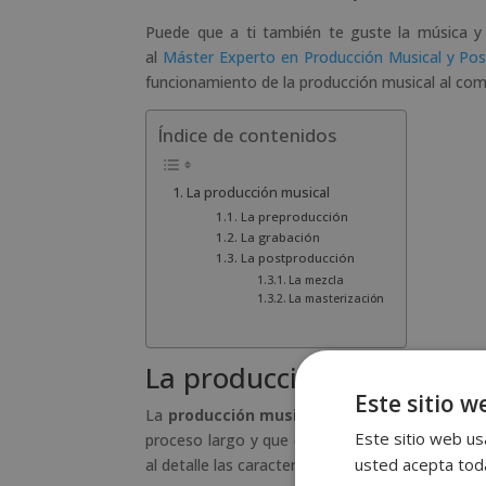
Puede que a ti también te guste la música y
al
Máster Experto en Producción Musical y Po
funcionamiento de la producción musical al com
Índice de contenidos
La producción musical
La preproducción
La grabación
La postproducción
La mezcla
La masterización
La producción musical
Este sitio w
La
producción musical
es el proceso que engl
Este sitio web usa
proceso largo y que conlleva estar en posesión
usted acepta toda
al detalle las características de lo que vayamos