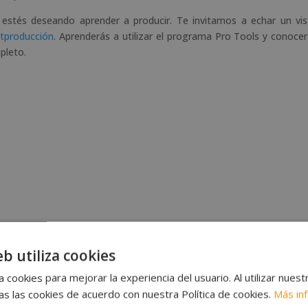
 estés deseando aprender a producir. Te invitamos a echar un vi
stproducción
. Aprenderás a utilizar el programa Pro Tools y conocer
pleto.
eb utiliza cookies
oba las tres fases de creación de una pieza musical. Generalmente, 
 cookies para mejorar la experiencia del usuario. Al utilizar nuest
 del material adecuado para cada estilo. Por ello, es importante co
s las cookies de acuerdo con nuestra Política de cookies.
Más in
 a producir y contar con las herramientas y recursos pertinentes.