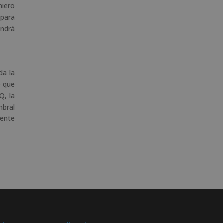
niero
 para
endrá
da la
o que
Q, la
mbral
mente