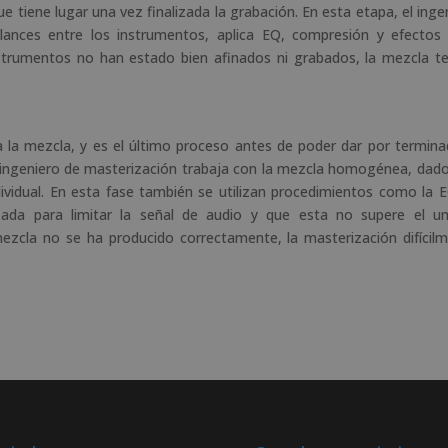
e tiene lugar una vez finalizada la grabación. En esta etapa, el inge
lances entre los instrumentos, aplica EQ, compresión y efectos
nstrumentos no han estado bien afinados ni grabados, la mezcla t
a la mezcla, y es el último proceso antes de poder dar por termina
l ingeniero de masterización trabaja con la mezcla homogénea, dad
ividual. En esta fase también se utilizan procedimientos como la E
lizada para limitar la señal de audio y que esta no supere el u
ezcla no se ha producido correctamente, la masterización difícil