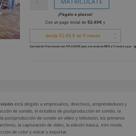
era:
es:
MATRICÚLATE
en
1.190,00€.
595,00€.
Sonido
de
Cine
y
Televisión
-
A
Experto
l
en
t
Adobe
e
Pro
r
Tools
n
cantidad
a
t
visión
está dirigido a empresarios, directivos, emprendedores y
i
cción de sonido, el estudios de postproducción en sonido, la
v
 la postproducción de sonido en vídeo y televisión, los primeros
e
chivos, la capturación de vídeo, la edición básica, trim mode,
:
cción de color y volcar y exportar.