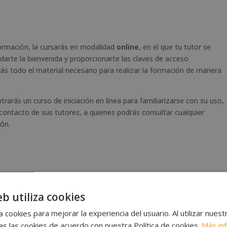
 formación, la cursarás en modalidad
online
, en el que tu tutor se
darte la bienvenida y proporcionarte las claves de acceso
ás todo el material necesario para realizar la formación de manera
rarás un curso de iniciación en línea para familiarizarse con su uso,
 contacto de sus tutores, a quienes podrás consultar cualquier
ión.
eb utiliza cookies
 cookies para mejorar la experiencia del usuario. Al utilizar nuest
s las cookies de acuerdo con nuestra Política de cookies.
Más in