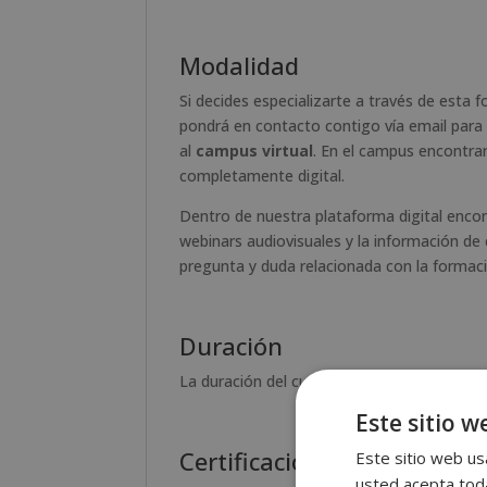
Modalidad
Si decides especializarte a través de esta
pondrá en contacto contigo vía email para 
al
campus virtual
. En el campus encontrar
completamente digital.
Dentro de nuestra plataforma digital encont
webinars audiovisuales y la información de
pregunta y duda relacionada con la formac
Duración
La duración del curso es de 300 horas.
Este sitio w
Certificación obtenida
Este sitio web usa
usted acepta toda