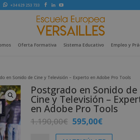
+34 629 253 733
Somos
Oferta Formativa
Sistema Educativo
Empleo y Prá
do en Sonido de Cine y Televisión – Experto en Adobe Pro Tools
Postgrado en Sonido de
Cine y Televisión – Exper
en Adobe Pro Tools
El
El
1.190,00
€
595,00
€
precio
precio
original
actual
Postgrado