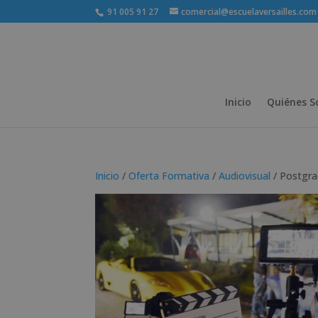
91 005 91 27
comercial@escuelaversailles.com
Inicio
Quiénes 
Inicio
/
Oferta Formativa
/
Audiovisual
/ Postgra