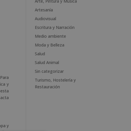
Arte, Pintura y Música
r
n
Artesanía
a
Audiovisual
t
Escritura y Narración
i
v
Medio ambiente
e
Moda y Belleza
:
Salud
Salud Animal
Sin categorizar
 Para
Turismo, Hostelería y
ica y
Restauración
 esta
pacta
opa y