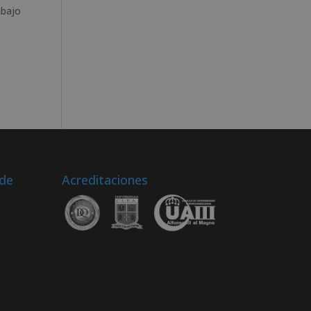
abajo
 de
Acreditaciones