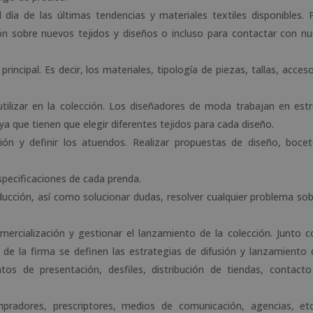
l día de las últimas tendencias y materiales textiles disponibles. 
ión sobre nuevos tejidos y diseños o incluso para contactar con n
rincipal. Es decir, los materiales, tipología de piezas, tallas, acceso
 utilizar en la colección. Los diseñadores de moda trabajan en est
ya que tienen que elegir diferentes tejidos para cada diseño.
ión y definir los atuendos. Realizar propuestas de diseño, boce
specificaciones de cada prenda.
ducción, así como solucionar dudas, resolver cualquier problema sob
omercialización y gestionar el lanzamiento de la colección. Junto c
e la firma se definen las estrategias de difusión y lanzamiento 
os de presentación, desfiles, distribución de tiendas, contact
adores, prescriptores, medios de comunicación, agencias, et