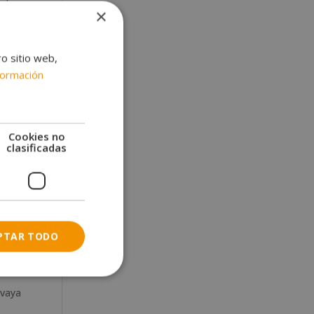
saber
×
 Para
ro sitio web,
formación
Cookies no
clasificadas
PTAR TODO
 vaya