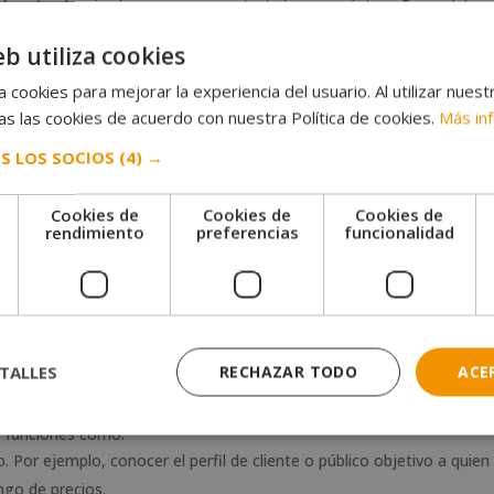
afas…), además de un conocimiento teórico y práctico. Pues, debe 
mediante diversas telas, materiales de producción, colores, etc.
eb utiliza cookies
lar colecciones de ropa y complementos.
 cookies para mejorar la experiencia del usuario. Al utilizar nuest
s las cookies de acuerdo con nuestra Política de cookies.
Más in
S LOS SOCIOS
(4) →
y texturas.
Cookies de
Cookies de
Cookies de
e
rendimiento
preferencias
funcionalidad
TALLES
RECHAZAR TODO
ACE
r funciones como:
ño. Por ejemplo, conocer el perfil de cliente o público objetivo a quien
ango de precios.