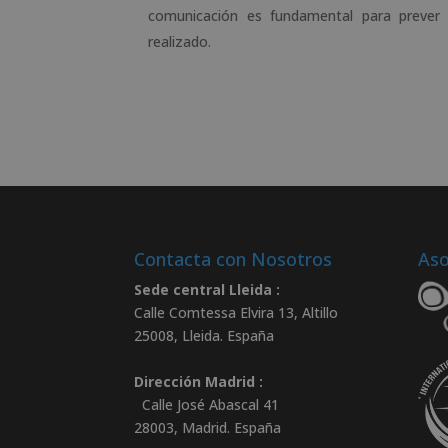
comunicación es fundamental para prever l
realizado.
Contacta con Nosotros
Aso
Sede central Lleida :
Calle Comtessa Elvira 13, Altillo
25008
,
Lleida
.
España
Dirección Madrid :
Calle José Abascal 41
28003
,
Madrid
.
España