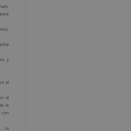
Pues,
uevos
rios,
recha
tos y
re el
on el
de la
o con
c. La