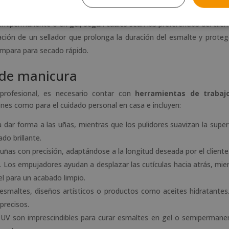
semipermanente o en gel, según cuáles sean las preferencias del clien
icación de un sellador que prolonga la duración del esmalte y proteg
lámpara para secado rápido.
 de manicura
 profesional, es necesario contar con
herramientas de trabaj
ones como para el cuidado personal en casa e incluyen:
ra dar forma a las uñas, mientras que los pulidores suavizan la superf
do brillante.
s uñas con precisión, adaptándose a la longitud deseada por el cliente
. Los empujadores ayudan a desplazar las cutículas hacia atrás, mie
el para un acabado limpio.
ar esmaltes, diseños artísticos o productos como aceites hidratantes
 precisos.
 UV son imprescindibles para curar esmaltes en gel o semipermane