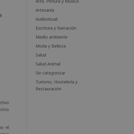
Arte, Pintura y Música
r
n
Artesanía
a
a
Audiovisual
t
Escritura y Narración
i
v
Medio ambiente
e
Moda y Belleza
:
Salud
Salud Animal
Sin categorizar
Turismo, Hostelería y
Restauración
etivo
Estos
mo el