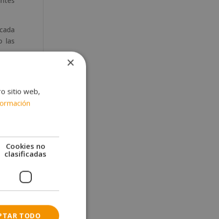
antes
 cada
o las
×
ro sitio web,
formación
uñas
.
r los
Cookies no
clasificadas
ie.
len.
s del
PTAR TODO
 para