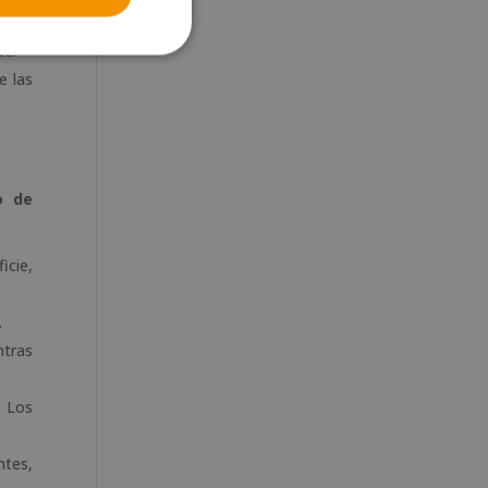
te.
e las
o de
icie,
.
ntras
. Los
ntes,