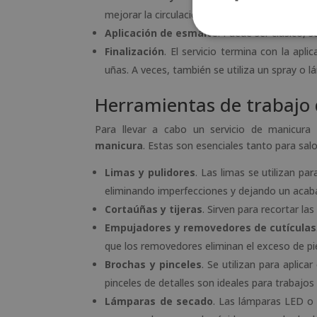
mejorar la circulación y relajar los músculos.
Aplicación de esmalte
. Puede ser clásico, 
Finalización
. El servicio termina con la apl
uñas. A veces, también se utiliza un spray o 
Herramientas de trabajo
Para llevar a cabo un servicio de manicura
manicura
. Estas son esenciales tanto para sal
Limas y pulidores
. Las limas se utilizan pa
eliminando imperfecciones y dejando un acaba
Cortaúñas y tijeras
. Sirven para recortar la
Empujadores y removedores de cutículas
que los removedores eliminan el exceso de pi
Brochas y pinceles
. Se utilizan para aplic
pinceles de detalles son ideales para trabajos
Lámparas de secado
. Las lámparas LED o