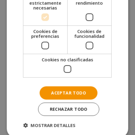
estrictamente
rendimiento
El postgrado tiene una duración de
1 año
necesarias
prorrogable
y con las
tutorías personalizadas
,
tendrás un tutor/a disponible para resolver cualquier
duda que te pueda surgir mientras realizas la
Cookies de
Cookies de
formación.
preferencias
funcionalidad
Te puede interesar:
¿Cuáles son los tipos de
clientes y cómo atenderlos?
Cookies no clasificadas
En conclusión, el 2024 trae consigo una emocionante
variedad de tendencias en uñas. Desde tonos neutros
hasta el estilo
coquette
, pasando por la manicura
francesa y el divertido estilo
glazed donut
, hay algo
ACEPTAR TODO
para todos los gustos. No olvides tener en cuenta la
forma natural de tus uñas y, si estás pensando en
RECHAZAR TODO
sumergirte en el mundo de la manicura, ¡especialízate
y sé parte de la revolución de la belleza en las uñas!
MOSTRAR DETALLES