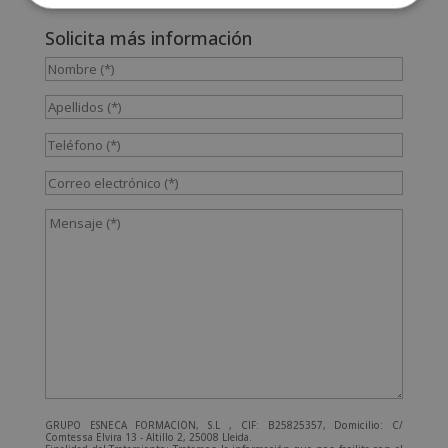
Solicita más información
GRUPO ESNECA FORMACIÓN, S.L , CIF: B25825357, Domicilio: C/
Comtessa Elvira 13 - Altillo 2, 25008 Lleida.