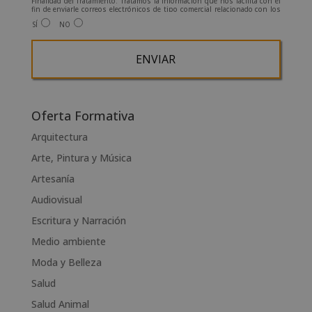
Finalidad del Tratamiento: Tratamos la información que nos facilita con el
fin de enviarle correos electrónicos de tipo comercial relacionado con los
productos ofrecidos y otros tipo de productos que fueran de su interés.
SÍ
NO
Legitimación del tratamiento: Consentimiento del interesado.
Derechos: Puede ejercitar sus derechos identificándose suficientemente,
dirigiéndose a la dirección admin@grupoesneca.com.
Para más información consulte nuestra Política de Privacidad.
Desea recibir información comercial (vía telefónica y/o email):
A
l
Oferta Formativa
t
Arquitectura
e
Arte, Pintura y Música
r
n
Artesanía
a
Audiovisual
t
Escritura y Narración
i
v
Medio ambiente
e
Moda y Belleza
:
Salud
Salud Animal