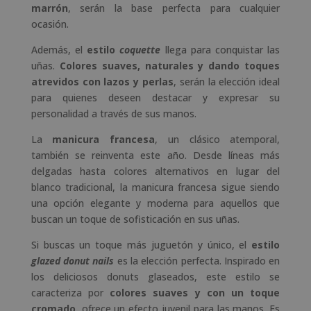
marrón
, serán la base perfecta para cualquier
ocasión.
Además, el
estilo
coquette
llega para conquistar las
uñas.
Colores suaves, naturales y dando toques
atrevidos con lazos y perlas
, serán la elección ideal
para quienes deseen destacar y expresar su
personalidad a través de sus manos.
La
manicura francesa
, un clásico atemporal,
también se reinventa este año. Desde líneas más
delgadas hasta colores alternativos en lugar del
blanco tradicional, la manicura francesa sigue siendo
una opción elegante y moderna para aquellos que
buscan un toque de sofisticación en sus uñas.
Si buscas un toque más juguetón y único, el
estilo
glazed donut nails
es la elección perfecta. Inspirado en
los deliciosos donuts glaseados, este estilo se
caracteriza por
colores suaves y con un toque
cromado
, ofrece un efecto juvenil para las manos. Es