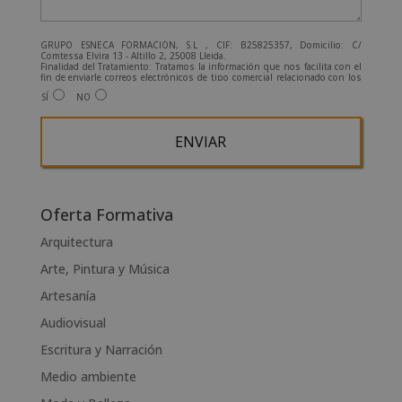
GRUPO ESNECA FORMACIÓN, S.L , CIF: B25825357, Domicilio: C/
Comtessa Elvira 13 - Altillo 2, 25008 Lleida.
Finalidad del Tratamiento: Tratamos la información que nos facilita con el
fin de enviarle correos electrónicos de tipo comercial relacionado con los
productos ofrecidos y otros tipo de productos que fueran de su interés.
SÍ
NO
Legitimación del tratamiento: Consentimiento del interesado.
Derechos: Puede ejercitar sus derechos identificándose suficientemente,
dirigiéndose a la dirección admin@grupoesneca.com.
Para más información consulte nuestra Política de Privacidad.
Desea recibir información comercial (vía telefónica y/o email):
A
l
Oferta Formativa
t
Arquitectura
e
Arte, Pintura y Música
r
n
Artesanía
a
Audiovisual
t
Escritura y Narración
i
v
Medio ambiente
e