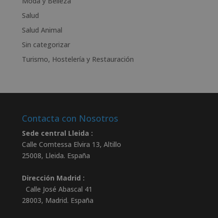
Moda y Belleza
:
Salud
Salud Animal
Sin categorizar
Turismo, Hostelería y Restauración
Contacta con Nosotros
Sede central Lleida :
Calle Comtessa Elvira 13, Altillo
25008
,
Lleida
.
España
Dirección Madrid :
Calle José Abascal 41
28003
,
Madrid
.
España