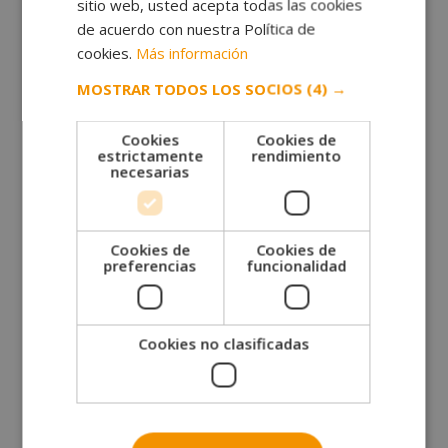
sus límites. Así que, sé consciente de quién eres y
sitio web, usted acepta todas las cookies
vístete acorde.
de acuerdo con nuestra Política de
cookies.
Más información
MOSTRAR TODOS LOS SOCIOS
(4) →
Ahora que ya sabes algunos de los trucos de
Cookies
Cookies de
estilismo, puedes darle un punto extra a tu estilo con
estrictamente
rendimiento
necesarias
nuestro curso en asesor de moda. ¿Es el curso que
estás buscando? ¡Infórmate aquí!
Máster en Asesor de Moda + Curso de
Maquillaje Social
Cookies de
Cookies de
preferencias
funcionalidad
Solicita más información
Cookies no clasificadas