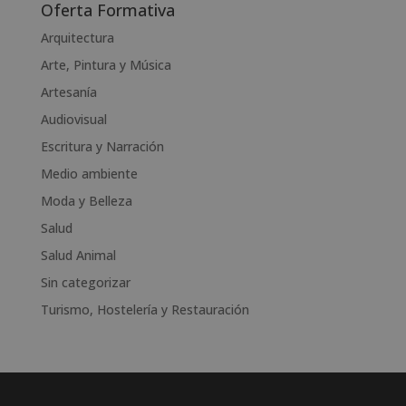
l
Oferta Formativa
t
Arquitectura
e
Arte, Pintura y Música
r
n
Artesanía
a
Audiovisual
t
Escritura y Narración
i
v
Medio ambiente
e
Moda y Belleza
:
Salud
Salud Animal
Sin categorizar
Turismo, Hostelería y Restauración