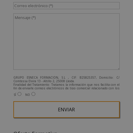
GRUPO ESNECA FORMACIÓN, S.L , CIF: B25825357, Domicilio: C/
Comtessa Elvira 13 - Altillo 2, 25008 Lleida.
Finalidad del Tratamiento: Tratamos la información que nos facilita con el
fin de enviarle correos electrónicos de tipo comercial relacionado con los
productos ofrecidos y otros tipo de productos que fueran de su interés.
SÍ
NO
Legitimación del tratamiento: Consentimiento del interesado.
Derechos: Puede ejercitar sus derechos identificándose suficientemente,
dirigiéndose a la dirección admin@grupoesneca.com.
Para más información consulte nuestra Política de Privacidad.
Desea recibir información comercial (vía telefónica y/o email):
A
l