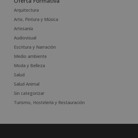
Oferta Formativa
t
Arquitectura
e
Arte, Pintura y Música
r
n
Artesanía
a
Audiovisual
t
Escritura y Narración
i
v
Medio ambiente
e
Moda y Belleza
:
Salud
Salud Animal
Sin categorizar
Turismo, Hostelería y Restauración