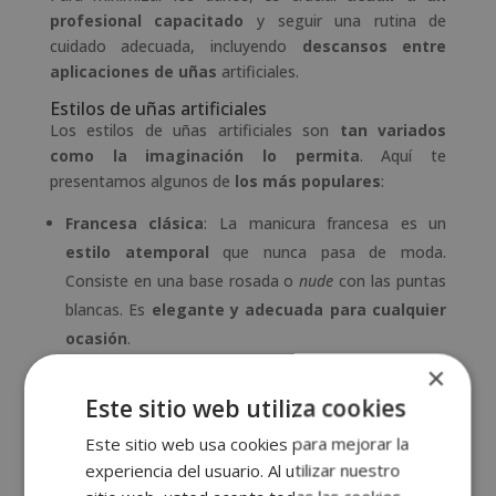
profesional capacitado
y seguir una rutina de
cuidado adecuada, incluyendo
descansos entre
aplicaciones de uñas
artificiales.
Estilos de uñas artificiales
Los estilos de uñas artificiales son
tan variados
como la imaginación lo permita
. Aquí te
presentamos algunos de
los más populares
:
Francesa clásica
: La manicura francesa es un
estilo atemporal
que nunca pasa de moda.
Consiste en una base rosada o
nude
con las puntas
blancas. Es
elegante y adecuada para cualquier
ocasión
.
Stiletto
: Las uñas
stiletto
son
largas y
×
puntiagudas
, perfectas para quienes buscan un
Este sitio web utiliza cookies
look audaz y atrevido. Este estilo es ideal para
Este sitio web usa cookies para mejorar la
eventos especiales y ocasiones en las que quieras
experiencia del usuario. Al utilizar nuestro
destacar.