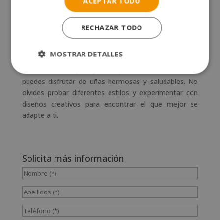
ACEPTAR TODO
de manicura hay?
RECHAZAR TODO
Las uñas artificiales son una excelente manera de
expresar tu estilo personal y mantener tus manos
MOSTRAR DETALLES
siempre elegantes. Al conocer los diferentes tipos de
uñas artificiales y elegir las opciones menos dañinas,
puedes disfrutar de uñas hermosas y saludables. No
olvides probar diferentes estilos y experimentar con
diseños creativos para encontrar el que mejor se
adapte a ti.
Solicita más información