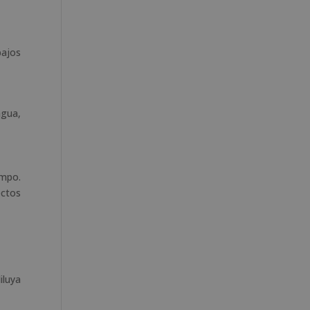
bajos
agua,
empo.
ectos
iluya