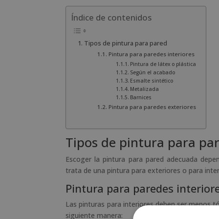
Índice de contenidos
Tipos de pintura para pared
Pintura para paredes interiores
Pintura de látex o plástica
Según el acabado
Esmalte sintético
Metalizada
Barnices
Pintura para paredes exteriores
Tipos de pintura para pa
Escoger la pintura para pared adecuada depen
trata de una pintura para exteriores o para int
Pintura para paredes interior
Las pinturas para interiores deben ser menos tó
siguiente manera: