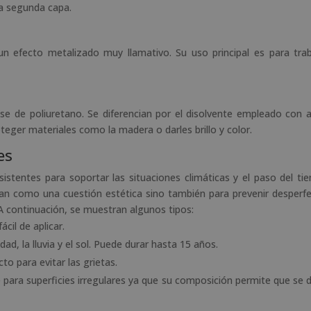
la segunda capa.
un efecto metalizado muy llamativo. Su uso principal es para tra
e de poliuretano. Se diferencian por el disolvente empleado con 
oteger materiales como la madera o darles brillo y color.
es
istentes para soportar las situaciones climáticas y el paso del ti
izan como una cuestión estética sino también para prevenir desperf
A continuación, se muestran algunos tipos:
ácil de aplicar.
dad, la lluvia y el sol. Puede durar hasta 15 años.
to para evitar las grietas.
para superficies irregulares ya que su composición permite que se d