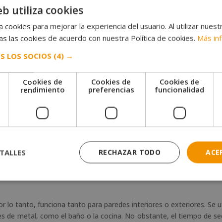
eb utiliza cookies
 cookies para mejorar la experiencia del usuario. Al utilizar nuest
paredes interiores. Pues, es fácil de aplicar, lavable, resistente al a
s las cookies de acuerdo con nuestra Política de cookies.
Más in
S LOS SOCIOS
(4) →
ege y decora.
uros, adornos y techos. Por lo tanto, su función es más como protec
Cookies de
Cookies de
Cookies de
 fácil de aplicar.
e
rendimiento
preferencias
funcionalidad
fiere según el aspecto final de la pintura una vez aplicada y seca:
ecuada para paredes con desperfectos o irregulares.
TALLES
RECHAZAR TODO
ACE
rillo.
 aconseja aplicarla en una pared completamente lisa y limpia.
or lo tanto, funciona tanto para paredes interiores o exteriores. Se ut
s de metal, como el baño o la cocina. No obstante, el tiempo de s