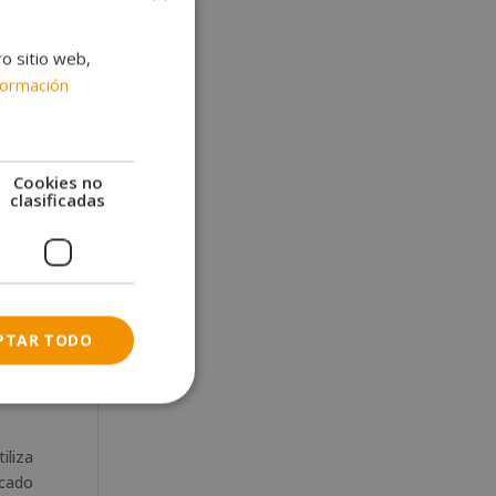
ro sitio web,
gua y
formación
ción.
Cookies no
clasificadas
PTAR TODO
iliza
ecado