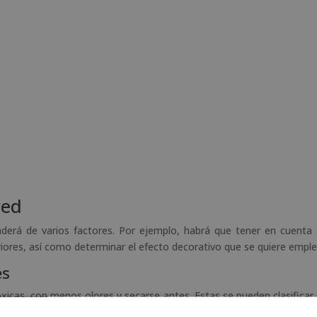
red
derá de varios factores. Por ejemplo, habrá que tener en cuenta 
eriores, así como determinar el efecto decorativo que se quiere emple
es
xicas, con menos olores y secarse antes. Estas se pueden clasificar 