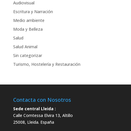
Audiovisual
t
Escritura y Narración
i
v
Medio ambiente
e
Moda y Belleza
:
Salud
Salud Animal
Sin categorizar
Turismo, Hostelería y Restauración
Contacta con Nosotros
Sede central Lleida :
Calle Comtessa Elvira 13, Altillo
25008
,
Lleida
.
España