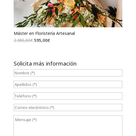
Máster en Floristería Artesanal
El
El
2.380,00
€
595,00
€
precio
precio
original
actual
era:
es:
Solicita más información
2.380,00€.
595,00€.