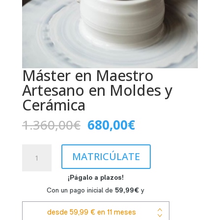
Máster en Maestro
Artesano en Moldes y
Cerámica
El
El
1.360,00
€
680,00
€
precio
precio
original
actual
Máster
era:
es:
MATRICÚLATE
en
1.360,00€.
680,00€.
Maestro
Artesano
en
Moldes
y