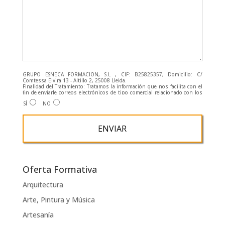
GRUPO ESNECA FORMACIÓN, S.L , CIF: B25825357, Domicilio: C/
Comtessa Elvira 13 - Altillo 2, 25008 Lleida.
Finalidad del Tratamiento: Tratamos la información que nos facilita con el
fin de enviarle correos electrónicos de tipo comercial relacionado con los
productos ofrecidos y otros tipo de productos que fueran de su interés.
SÍ
NO
Legitimación del tratamiento: Consentimiento del interesado.
Derechos: Puede ejercitar sus derechos identificándose suficientemente,
dirigiéndose a la dirección admin@grupoesneca.com.
Para más información consulte nuestra Política de Privacidad.
Desea recibir información comercial (vía telefónica y/o email):
A
l
Oferta Formativa
t
Arquitectura
e
Arte, Pintura y Música
r
n
Artesanía
a