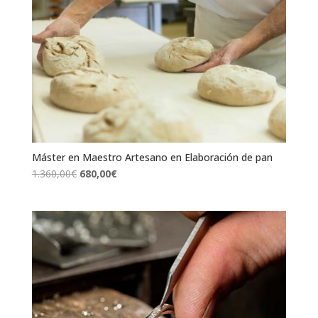
Máster en Maestro Artesano en Elaboración de pan
El
El
1.360,00
€
680,00
€
precio
precio
original
actual
era:
es:
1.360,00€.
680,00€.