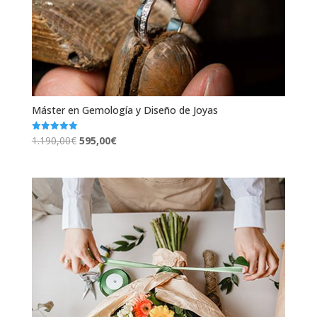
Máster en Gemología y Diseño de Joyas
El
El
1.190,00
€
595,00
€
Valorado
con
precio
precio
5.00
de 5
original
actual
era:
es:
1.190,00€.
595,00€.