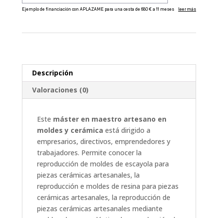
Cerámica
A
cantidad
l
t
e
r
Descripción
n
a
Valoraciones (0)
t
i
Este
máster en maestro artesano en
v
moldes y cerámica
está dirigido a
e
empresarios, directivos, emprendedores y
:
trabajadores. Permite conocer la
reproducción de moldes de escayola para
piezas cerámicas artesanales, la
reproducción e moldes de resina para piezas
cerámicas artesanales, la reproducción de
piezas cerámicas artesanales mediante