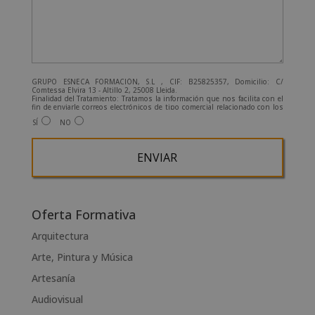
GRUPO ESNECA FORMACIÓN, S.L , CIF: B25825357, Domicilio: C/
Comtessa Elvira 13 - Altillo 2, 25008 Lleida.
Finalidad del Tratamiento: Tratamos la información que nos facilita con el
fin de enviarle correos electrónicos de tipo comercial relacionado con los
productos ofrecidos y otros tipo de productos que fueran de su interés.
SÍ
NO
Legitimación del tratamiento: Consentimiento del interesado.
Derechos: Puede ejercitar sus derechos identificándose suficientemente,
dirigiéndose a la dirección admin@grupoesneca.com.
Para más información consulte nuestra Política de Privacidad.
Desea recibir información comercial (vía telefónica y/o email):
A
l
Oferta Formativa
t
Arquitectura
e
Arte, Pintura y Música
r
n
Artesanía
a
Audiovisual
t