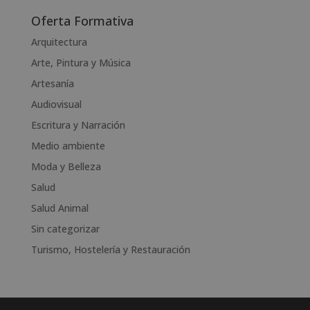
A
l
Oferta Formativa
t
Arquitectura
e
Arte, Pintura y Música
r
n
Artesanía
a
Audiovisual
t
Escritura y Narración
i
v
Medio ambiente
e
Moda y Belleza
:
Salud
Salud Animal
Sin categorizar
Turismo, Hostelería y Restauración