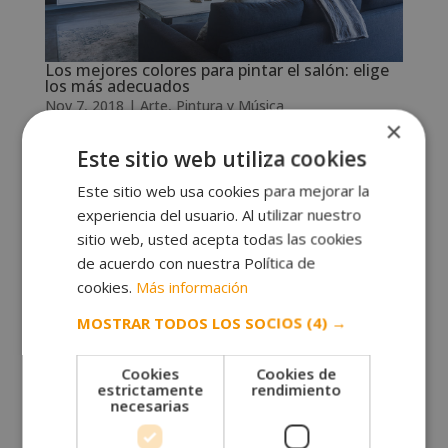
Los mejores colores para pintar el salón: elige
los más adecuados
Nov 7, 2018
|
Arte
,
Pintura y Música
×
Escoger los mejores colores para pintar el salón no es
Este sitio web utiliza cookies
tarea fácil. Pintar la casa es una decisión complicada
Este sitio web usa cookies para mejorar la
en la gran mayoría de casos. Muchas veces nos gusta
experiencia del usuario. Al utilizar nuestro
un tono, pero no es el más adecuado para una
sitio web, usted acepta todas las cookies
habitación pequeña. O bien, elegimos una gama que
de acuerdo con nuestra Política de
no combina...
cookies.
Más información
MOSTRAR TODOS LOS SOCIOS
(4) →
Entradas siguientes »
Solicita más información
Cookies
Cookies de
estrictamente
rendimiento
necesarias