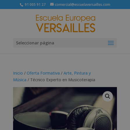
91 005 91 27
comercial@escuelaversailles.com
Seleccionar página
Inicio
/
Oferta Formativa
/
Arte, Pintura y
Música
/ Técnico Experto en Musicoterapia