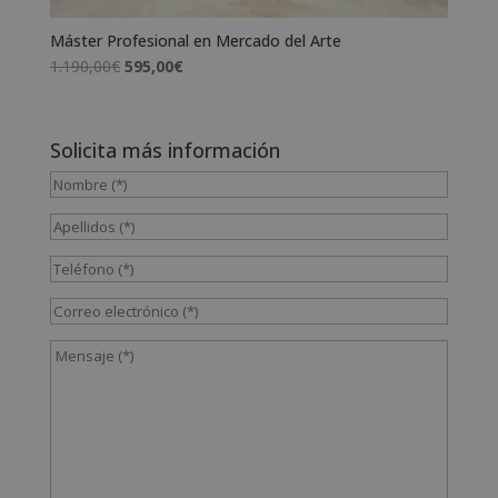
Máster Profesional en Mercado del Arte
El
El
1.190,00
€
595,00
€
precio
precio
original
actual
era:
es:
Solicita más información
1.190,00€.
595,00€.