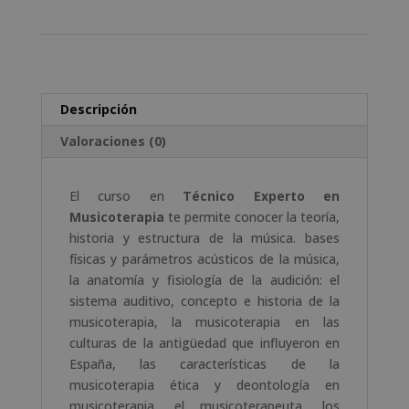
A
l
t
e
r
Descripción
n
a
Valoraciones (0)
t
i
El curso en
Técnico Experto en
v
Musicoterapia
te permite conocer la teoría,
e
historia y estructura de la música. bases
:
físicas y parámetros acústicos de la música,
la anatomía y fisiología de la audición: el
sistema auditivo, concepto e historia de la
musicoterapia, la musicoterapia en las
culturas de la antigüedad que influyeron en
España, las características de la
musicoterapia ética y deontología en
musicoterapia, el musicoterapeuta, los