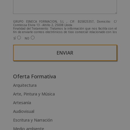
GRUPO ESNECA FORMACIÓN, S.L , CIF: B25825357, Domicilio: C/
Comtessa Elvira 13 - Altillo 2, 25008 Lleida.
Finalidad del Tratamiento: Tratamos la información que nos facilita con el
fin de enviarle correos electrónicos de tipo comercial relacionado con los
productos ofrecidos y otros tipo de productos que fueran de su interés.
SÍ
NO
Legitimación del tratamiento: Consentimiento del interesado.
Derechos: Puede ejercitar sus derechos identificándose suficientemente,
dirigiéndose a la dirección admin@grupoesneca.com.
Para más información consulte nuestra Política de Privacidad.
Desea recibir información comercial (vía telefónica y/o email):
A
l
Oferta Formativa
t
Arquitectura
e
Arte, Pintura y Música
r
n
Artesanía
a
Audiovisual
t
Escritura y Narración
i
v
Medio ambiente