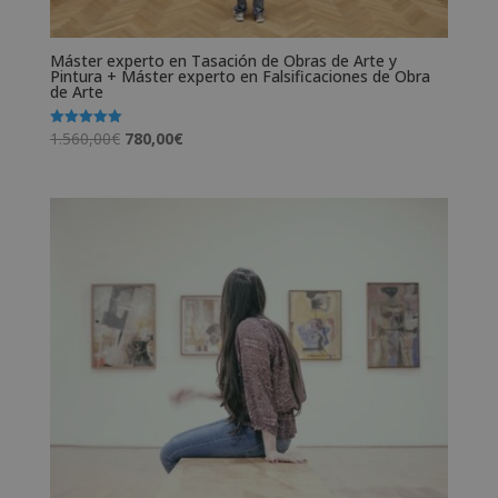
Máster experto en Tasación de Obras de Arte y
Pintura + Máster experto en Falsificaciones de Obra
de Arte
El
El
1.560,00
€
780,00
€
Valorado
con
precio
precio
5.00
de 5
original
actual
era:
es:
1.560,00€.
780,00€.