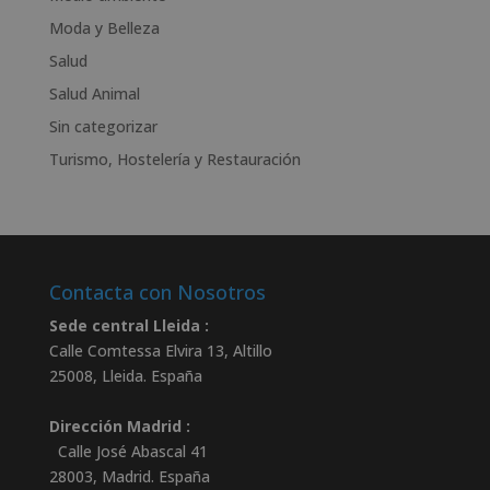
e
Moda y Belleza
:
Salud
Salud Animal
Sin categorizar
Turismo, Hostelería y Restauración
Contacta con Nosotros
Sede central Lleida :
Calle Comtessa Elvira 13, Altillo
25008
,
Lleida
.
España
Dirección Madrid :
Calle José Abascal 41
28003
,
Madrid
.
España