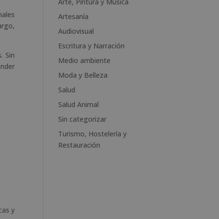
Arte, Pintura y Música
r
nales
n
Artesanía
argo,
a
Audiovisual
t
Escritura y Narración
i
. Sin
v
Medio ambiente
ender
e
Moda y Belleza
:
Salud
Salud Animal
Sin categorizar
Turismo, Hostelería y
Restauración
cas y