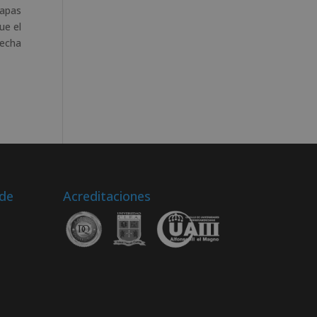
mapas
ue el
recha
 de
Acreditaciones