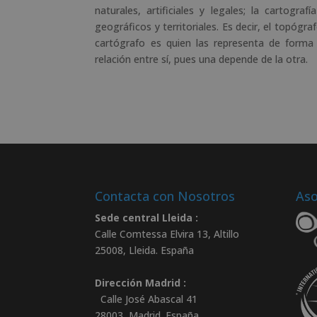
naturales, artificiales y legales; la cartogr
geográficos y territoriales. Es decir, el topógra
cartógrafo es quien las representa de form
relación entre sí, pues una depende de la otra.
Contacta con Nosotros
Aso
Sede central Lleida :
Calle Comtessa Elvira 13, Altillo
25008
,
Lleida
.
España
Dirección Madrid :
Calle José Abascal 41
28003
,
Madrid
.
España