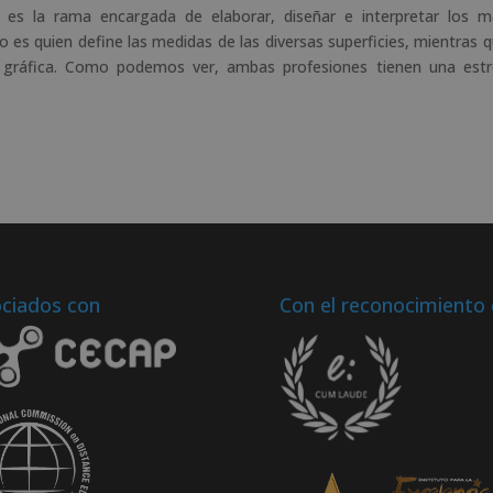
afía es la rama encargada de elaborar, diseñar e interpretar los 
fo es quien define las medidas de las diversas superficies, mientras q
a gráfica. Como podemos ver, ambas profesiones tienen una est
ciados con
Con el reconocimiento