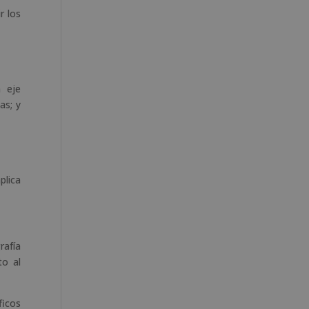
r los
n eje
as; y
plica
rafía
to al
ficos