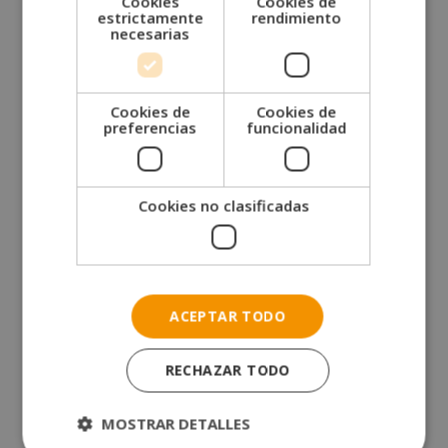
Cookies
Cookies de
estrictamente
rendimiento
necesarias
Solicita más información
Cookies de
Cookies de
preferencias
funcionalidad
Cookies no clasificadas
ACEPTAR TODO
RECHAZAR TODO
MOSTRAR DETALLES
GRUPO ESNECA FORMACIÓN, S.L , CIF: B25825357, Domicilio: C/