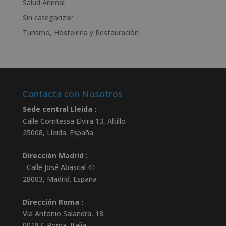
Salud Animal
Sin categorizar
Turismo, Hostelería y Restauración
Contacta con Nosotros
Sede central Lleida :
Calle Comtessa Elvira 13, Altillo
25008
,
Lleida
.
España
Dirección Madrid :
Calle José Abascal 41
28003
,
Madrid
.
España
Dirección Roma :
Via Antonio Salandra, 18
00187, Roma. Italia