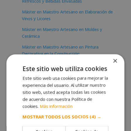
Refrescos y Bebidas Envasadas
Máster en Maestro Artesano en Elaboración de
Vinos y Licores
Máster en Maestro Artesano en Moldes y
Cerámica
Máster en Maestro Artesano en Pintura
Decorativa en la Construcción
×
Máster en Producción Ecológica Animal
Este sitio web utiliza cookies
Máster en Restauración Artesanal de Muebles
Este sitio web usa cookies para mejorar la
experiencia del usuario. Al utilizar nuestro
Máster en Elaboración Artesanal de Zapatos y
sitio web, usted acepta todas las cookies
Bolsos
de acuerdo con nuestra Política de
Postgrado en Maestro Artesano en
cookies.
Más información
Encuadernación
MOSTRAR TODOS LOS SOCIOS
(4) →