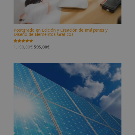
Postgrado en Edición y Creación de Imágenes y
Diseño de Elementos Gráficos
El
El
1.190,00
€
595,00
€
Valorado
con
precio
precio
5.00
de 5
original
actual
era:
es:
1.190,00€.
595,00€.