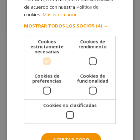
Postgrado en Sonido de Cine y Televisión – Experto
en Adobe Pro Tools
de acuerdo con nuestra Política de
El
El
1.190,00
€
595,00
€
cookies.
Más información
precio
precio
MOSTRAR TODOS LOS SOCIOS
(4) →
original
actual
era:
es:
1.190,00€.
595,00€.
Cookies
Cookies de
estrictamente
rendimiento
necesarias
Cookies de
Cookies de
preferencias
funcionalidad
Cookies no clasificadas
Postgrado Experto en Arquitectura Tipográfica y
Maquetación
El
El
1.190,00
€
595,00
€
ACEPTAR TODO