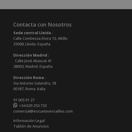
Contacta con Nosotros
Sede central Lleida :
Calle Comtessa Elvira 13, Altillo
25008
,
Lleida
.
España
Dirección Madrid :
Calle José Abascal 41
28003
,
Madrid
.
España
Dirección Roma :
Via Antonio Salandra, 18
00187, Roma. Italia
91 005 91 27
+34 629 253 733
comercial@escuelaversailles.com
Información Legal
Tablón de Anuncios