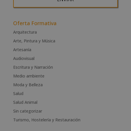
A
l
Oferta Formativa
t
Arquitectura
e
Arte, Pintura y Música
r
n
Artesanía
a
Audiovisual
t
Escritura y Narración
i
v
Medio ambiente
e
Moda y Belleza
:
Salud
Salud Animal
Sin categorizar
Turismo, Hostelería y Restauración