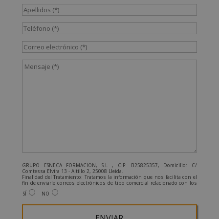
GRUPO ESNECA FORMACIÓN, S.L , CIF: B25825357, Domicilio: C/
Comtessa Elvira 13 - Altillo 2, 25008 Lleida.
Finalidad del Tratamiento: Tratamos la información que nos facilita con el
fin de enviarle correos electrónicos de tipo comercial relacionado con los
productos ofrecidos y otros tipo de productos que fueran de su interés.
SÍ
NO
Legitimación del tratamiento: Consentimiento del interesado.
Derechos: Puede ejercitar sus derechos identificándose suficientemente,
dirigiéndose a la dirección admin@grupoesneca.com.
Para más información consulte nuestra Política de Privacidad.
Desea recibir información comercial (vía telefónica y/o email):