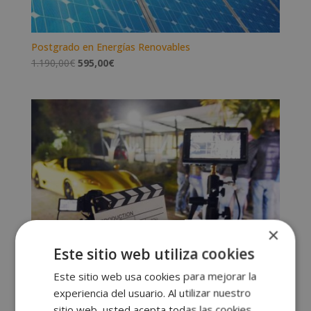
Postgrado en Energías Renovables
El
El
1.190,00
€
595,00
€
precio
precio
original
actual
era:
es:
1.190,00€.
595,00€.
×
Este sitio web utiliza cookies
Este sitio web usa cookies para mejorar la
experiencia del usuario. Al utilizar nuestro
sitio web, usted acepta todas las cookies