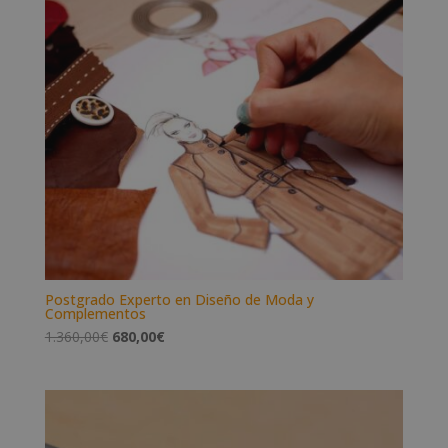
era:
es:
960,00€.
480,00€.
Postgrado Experto en Diseño de Moda y
Complementos
El
El
1.360,00
€
680,00
€
precio
precio
original
actual
era:
es:
1.360,00€.
680,00€.