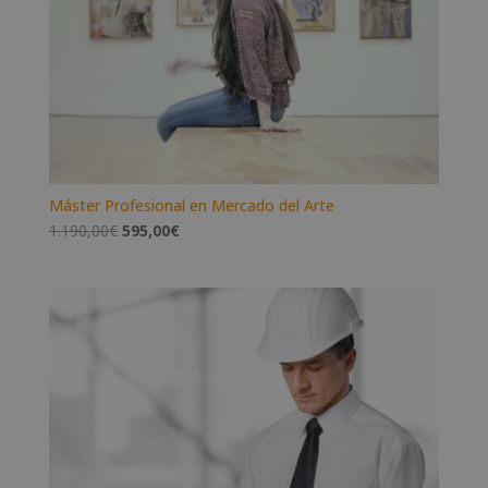
Máster Profesional en Mercado del Arte
El
El
1.190,00
€
595,00
€
precio
precio
original
actual
era:
es:
1.190,00€.
595,00€.