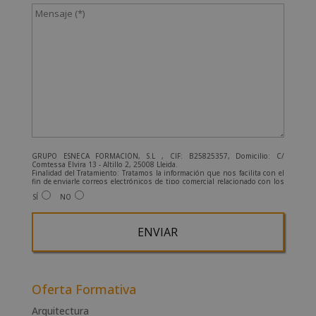
GRUPO ESNECA FORMACIÓN, S.L , CIF: B25825357, Domicilio: C/
Comtessa Elvira 13 - Altillo 2, 25008 Lleida.
Finalidad del Tratamiento: Tratamos la información que nos facilita con el
fin de enviarle correos electrónicos de tipo comercial relacionado con los
productos ofrecidos y otros tipo de productos que fueran de su interés.
SÍ
NO
Legitimación del tratamiento: Consentimiento del interesado.
Derechos: Puede ejercitar sus derechos identificándose suficientemente,
dirigiéndose a la dirección admin@grupoesneca.com.
Para más información consulte nuestra Política de Privacidad.
Desea recibir información comercial (vía telefónica y/o email):
A
l
Oferta Formativa
t
Arquitectura