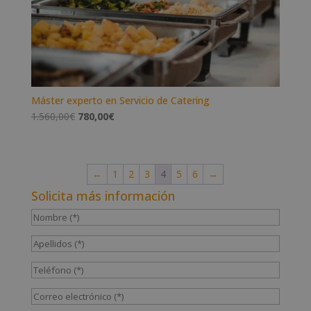
Máster experto en Servicio de Catering
El
El
1.560,00
€
780,00
€
precio
precio
original
actual
era:
es:
←
1
2
3
4
5
6
→
1.560,00€.
780,00€.
Solicita más información