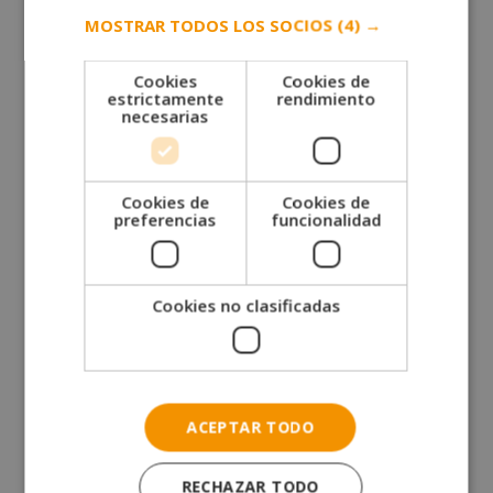
MOSTRAR TODOS LOS SOCIOS
(4) →
Cookies
Cookies de
estrictamente
rendimiento
necesarias
Cookies de
Cookies de
preferencias
funcionalidad
Máster experto en Diseño de Moda + Máster experto
en Costura y Patronaje Industrial
Cookies no clasificadas
El
El
1.560,00
€
780,00
€
Valorado
con
precio
precio
5.00
de 5
original
actual
era:
es:
ACEPTAR TODO
1.560,00€.
780,00€.
RECHAZAR TODO