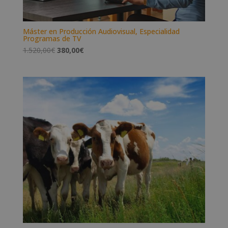
Máster en Producción Audiovisual, Especialidad
Programas de TV
El
El
1.520,00
€
380,00
€
precio
precio
original
actual
era:
es:
1.520,00€.
380,00€.