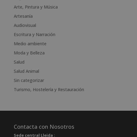
e
Arte, Pintura y Música
r
n
Artesanía
a
Audiovisual
t
Escritura y Narración
i
v
Medio ambiente
e
Moda y Belleza
:
Salud
Salud Animal
Sin categorizar
Turismo, Hostelería y Restauración
Contacta con Nosotros
Sede central Lleida :