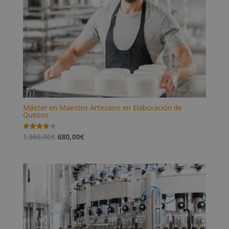
Máster en Maestro Artesano en Elaboración de
Quesos
El
El
1.360,00
€
680,00
€
Valorado
con
precio
precio
4.00
de 5
original
actual
era:
es:
1.360,00€.
680,00€.