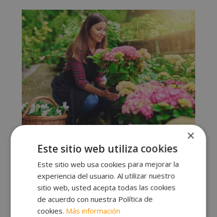
original
actual
era:
es:
1.560,00€.
780,00€.
×
Este sitio web utiliza cookies
Máster Experto en Arte y Composición Floral
Este sitio web usa cookies para mejorar la
El
El
1.560,00
€
780,00
€
experiencia del usuario. Al utilizar nuestro
precio
precio
sitio web, usted acepta todas las cookies
original
actual
de acuerdo con nuestra Política de
era:
es:
cookies.
Más información
1.560,00€.
780,00€.